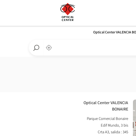
Optical Center VALENCIA B
,
בקרבתי
a
Optical
חפש
Center
חנות
חנות
Optical
Center
חנות:
Optical Center VALENCIA
BONAIRE
Parque Comercial Bonaire
Edif Mundo, 3 bis
Crta A3, salida : 345