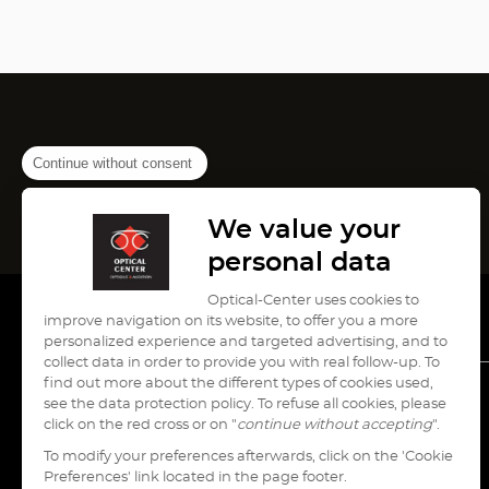
Continue without consent
We value your
personal data
Optical-Center uses cookies to
improve navigation on its website, to offer you a more
personalized experience and targeted advertising, and to
collect data in order to provide you with real follow-up. To
find out more about the different types of cookies used,
see the data protection policy. To refuse all cookies, please
עבור
עבור
עבור
עבור
עבור
click on the red cross or on "
continue without accepting
".
לעמוד
לעמוד
לעמוד
לעמוד
לעמוד
To modify your preferences afterwards, click on the 'Cookie
pinterest
instagram
youtube
tiktok
facebook
Preferences' link located in the page footer.
של
של
של
של
של