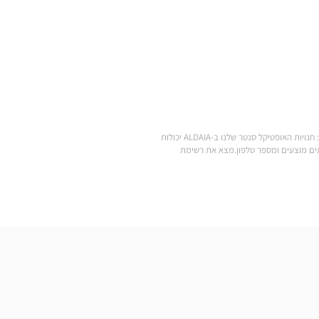
.מצא את כל המותגים של משקפי ראייה, משקפי שמש, עדשות מגע, אביזרי ראייה, סוללות למכשירי שמיעה ומוצרי טיפוח במחירים הנמוכים ביותר: חנויות האופטיקל סנטר שלנו ב-ALDAIA יכולות
Optic הקרובה אליך: שעות פתיחה, כתובת, שירותים מוצעים ומספר טלפון.מצא את רשימת