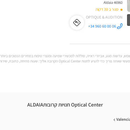
46960 Aldaia
סגור ב 30 דקות
OPTIQUE & AUDITION
לו"ז
לחנות
+34 960 60 00 06
התקשר לחנות
Optical
Optical
Center
VALENCIA
BONAIRE ב
Center
VALENCIA
לענות על כל הצרכים שלך. מצא את כל המידע המעשי שאתה צריך כדי להגיע לחנות al Center
BONAIRE
Optical Center חנויות קרובותALDAIA
Valenci