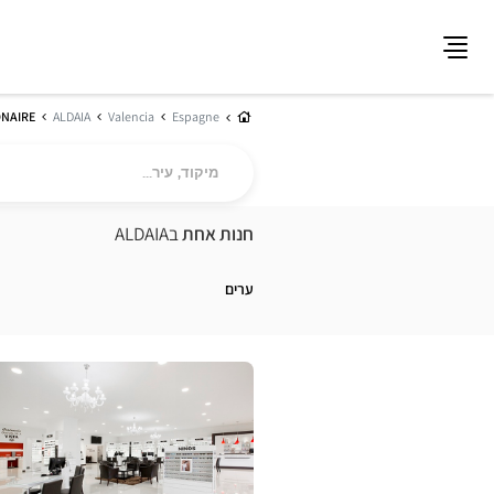
תפריט
בית
ONAIRE
ALDAIA
Valencia
Espagne
מיקוד,
עיר...
חנות אחת
בALDAIA
ערים
לחץ
ENTER
למידע
נוסף