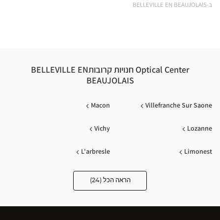
ical
ב-BELLEVILLE EN BEAUJOLAIS
nter
Optical Center חנויות קרובותBELLEVILLE EN
BEAUJOLAIS
Macon
Villefranche Sur Saone
Vichy
Lozanne
L'arbresle
Limonest
Tarare
Dardilly
הראה הכל (24)
Optical
Center
Opticien
Ecully
Caluire Et Cuire
חנויות