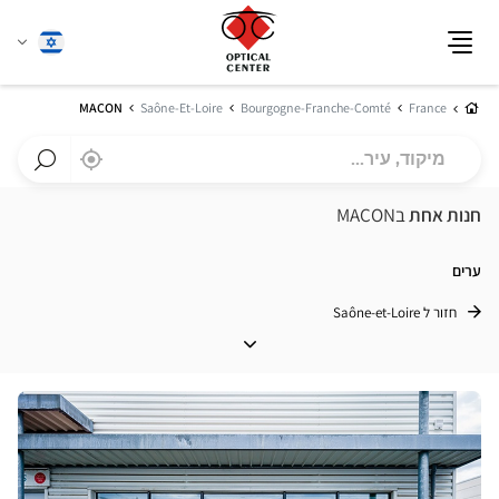
שנה
עברית
תפריט
שפה
בית
MACON
Saône-Et-Loire
Bourgogne-Franche-Comté
France
מיקוד,
,
בקרבתי
a
עיר...
Optical
חפש
Center
חנות
חנות אחת
בMACON
חנות
Optical
Center
ערים
חזור ל Saône-et-Loire
ערים
לחץ
ENTER
למידע
נוסף