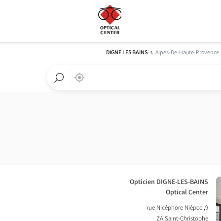
DIGNE LES BAINS
Alpes-De-Haute-Provence
,
בקרבתי
a
Optical
חפש
Center
חנות
חנות
Optical
Center
חנות:
Opticien DIGNE-LES-BAINS
Optical Center
9, rue Nicéphore Niépce
ZA Saint-Christophe