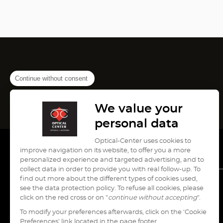
Continue without consent
We value your
personal data
Optical-Center uses cookies to
improve navigation on its website, to offer you a more
personalized experience and targeted advertising, and to
collect data in order to provide you with real follow-up. To
find out more about the different types of cookies used,
see the data protection policy. To refuse all cookies, please
עבור
עבור
עבור
עבור
עבור
click on the red cross or on "
continue without accepting
".
לעמוד
לעמוד
לעמוד
לעמוד
לעמוד
To modify your preferences afterwards, click on the 'Cookie
pinterest
instagram
youtube
tiktok
facebook
Preferences' link located in the page footer.