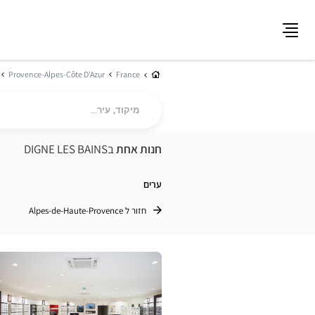
תפריט
בית
Provence-Alpes-Côte D'Azur
France
מיקוד,
עיר...
חנות אחת
בDIGNE LES BAINS
ערים
חזור ל Alpes-de-Haute-Provence
לחץ
ENTER
למידע
נוסף