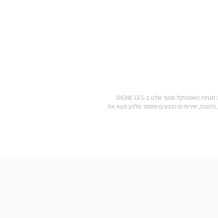
.מצא את כל המותגים של משקפי ראייה, משקפי שמש, עדשות מגע, אביזרי ראייה, סוללות למכשירי שמיעה ומוצרי טיפוח במחירים הנמוכים ביותר: חנויות האופטיקל סנטר שלנו ב-DIGNE LES
ה צריך כדי להגיע לחנות Optical Center הקרובה אליך: שעות פתיחה, כתובת, שירותים מוצעים ומספר טלפון.מצא את