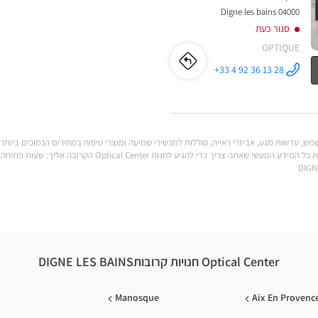
04000 Digne les bains
סגור כעת
OPTIQUE
לו"ז
לחנות
+33 4 92 36 13 28
התקשר לחנות
Opticien
Opticien
DIGNE-LES-
BAINS
Optical
DIGNE-
Center ב
LES-
BAINS יכולות לענות על כל הצרכים שלך. מצא את כל המידע המעשי שאת
BAINS
Optical
Center
Optical Center חנויות קרובותDIGNE LES BAINS
Manosque
Aix En Provenc