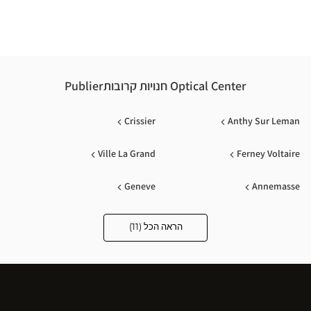
-
LIER
ical
nter
Optical Center חנויות קרובותPublier
Crissier
Anthy Sur Leman
Ville La Grand
Ferney Voltaire
Geneve
Annemasse
Bonneville
Scionzier
הראה הכל (11)
Optical
Center
Opticien
Ecole Valentin
Genève Jonction/plainpala
חנויות
Sallanches