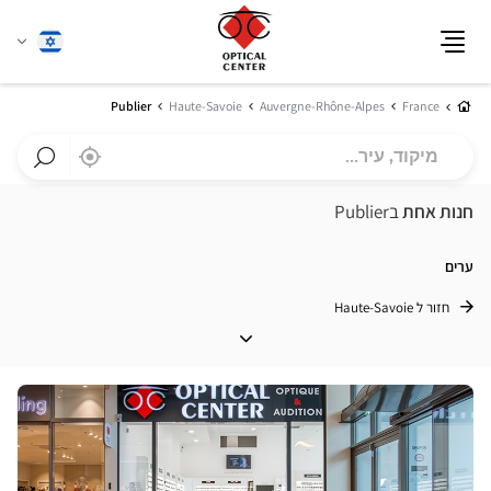
שנה
עברית
תפריט
שפה
בית
Publier
Haute-Savoie
Auvergne-Rhône-Alpes
France
מיקוד,
,
בקרבתי
a
עיר...
Optical
חפש
Center
חנות
חנות אחת
בPublier
חנות
Optical
Center
ערים
חזור ל Haute-Savoie
ערים
לחץ
ENTER
למידע
נוסף