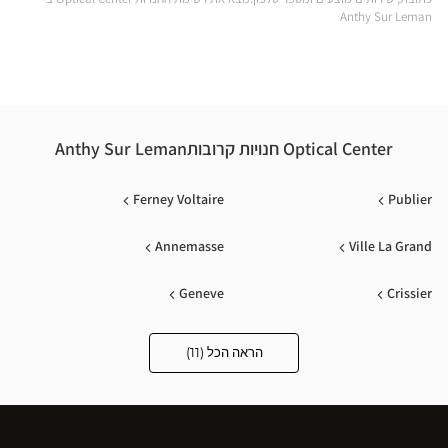
Anthy Sur Leman
Optical Center חנויות קרובותAnthy Sur Leman
Ferney Voltaire
Publier
Annemasse
Ville La Grand
Geneve
Crissier
Bonneville
Genève Jonction/plainpala
הראה הכל (11)
Optical
Center
Opticien
Ecole Valentin
Scionzier
חנויות
Sallanches