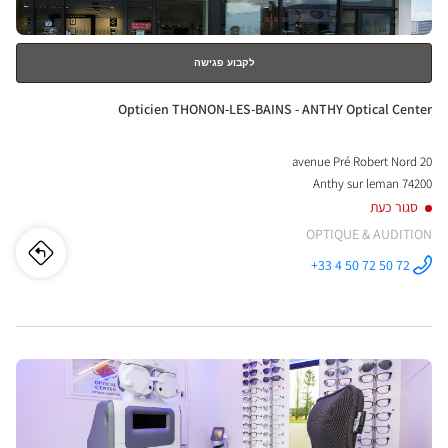
לקבוע פגישה
חנות:
Opticien THONON-LES-BAINS - ANTHY Optical Center
20 avenue Pré Robert Nord
74200 Anthy sur leman
סגור כעת
OPTIQUE & AUDITION
לו"ז
לחנו
+33 4 50 72 50 72
התקשר לחנות
Opticien
cien
THONON-
LES-BAINS -
ANTHY
ON-
Optical
Center ב
לחץ
LES-
ENTER
AINS
למידע
נוסף