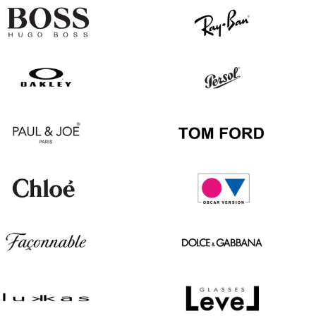
Hugo
Ray
Boss
Ban
Oakley
Persol
Paul
Tom
&
Ford
Joe
Chloé
Oscar
version
Façonnable
Dolce
&