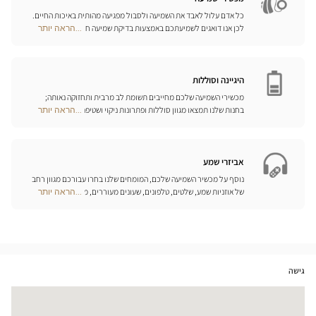
כל אדם עלול לאבד את השמיעה ולסבול מפגיעה מהותית באיכות החיים.
לכן אנו דואגים לשמיעתכם באמצעות בדיקת שמיעה חינם, בשילוב עם
...הראה יותר
Optical
שירות וייעוץ איכותיים הניתנים על-ידי מיטב אנשי המקצוע. טכנאי השמע
Center
והמומחים שלנו לעזרי שמיעה יאזינו לכם ויסייעו לכם לבחור בכלי העזר
Opticien
המותאמים ביותר לצורכיכם.
חנויות
היגיינה וסוללות
מכשירי השמיעה שלכם מחייבים תשומת לב מרבית ותחזוקה נאותה;
בחנות שלנו תמצאו מגוון סוללות ופתרונות ניקוי ושטיפה ייחודיים
...הראה יותר
Optical
למכשיר השמיעה שלכם.
Center
Opticien
חנויות
אביזרי שמע
נוסף על מכשיר השמיעה שלכם, המומחים שלנו בחרו עבורכם מגוון רחב
של אוזניות שמע, שלטים, טלפונים, שעונים מעוררים, מטענים ואביזרים
...הראה יותר
Optical
נוספים שכל מטרתם היא לשפר משמעותית את איכות החיים שלכם בכל
Center
יום.
Opticien
חנויות
גישה