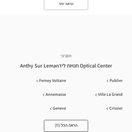
הראה יותר
מסביבי
Optical Center חנויות לידAnthy Sur Leman
Ferney Voltaire
Publier
Annemasse
Ville La Grand
Geneve
Crissier
Bonneville
Genève Jonction/plainpala
הראה הכל (11)
Optical
Center