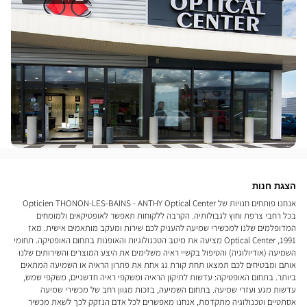
הצגת חנות
אנחנו פותחים חנויות של Opticien THONON-LES-BAINS - ANTHY Optical Center
בכל רחבי צרפת וחוץ לגבולותיה. הקרבה ללקוחות תאפשר לאופטיקאים ולמומחים
המדופלמים שלנו למכשירי שמיעה להעניק לכם שירות ומעקב מותאמים אישית. מאז
1991, Optical Center מציעה את מיטב הטכנולוגיות והאופנות בתחום האופטיקה. תחומי
השמיעה (אודיולוגיה) והטיפול בקשיי ראיה משלימים את היצע המוצרים והשירותים שלנו
אותם ומבטיחים לכם תמצאו תחת קורת גג אחת את פתרון הראיה או השמיעה המתאים
ביותר. בתחום האופטיקה: עדשות לתיקון הראיה ומשקפי ראיה חדשניים, משקפי שמש,
עדשות מגע ועזרי שמיעה. בתחום השמיעה, בזכות מגוון רחב של מכשירי שמיעה
אסתטיים וטכנולוגיה מתקדמת, אנחנו מאפשרים לכל אדם הנזקק לכך לשאת מכשיר