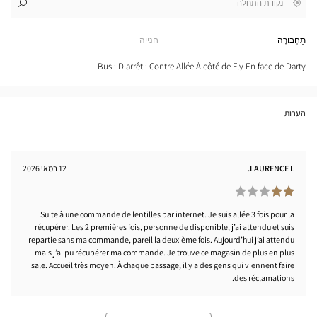
,
בקרבתי
לו"ז
לחנות
חפש
cien
חנות
ON-
Optical
תַחְבּוּרָה
חנייה
LES-
Center
AINS
-
Bus : D arrêt : Contre Allée À côté de Fly En face de Darty
THY
tical
nter
הערות
LAURENCE L.
12 במאי 2026
Suite à une commande de lentilles par internet. Je suis allée 3 fois pour la
récupérer. Les 2 premières fois, personne de disponible, j’ai attendu et suis
repartie sans ma commande, pareil la deuxième fois. Aujourd’hui j’ai attendu
mais j’ai pu récupérer ma commande. Je trouve ce magasin de plus en plus
sale. Accueil très moyen. À chaque passage, il y a des gens qui viennent faire
des réclamations.