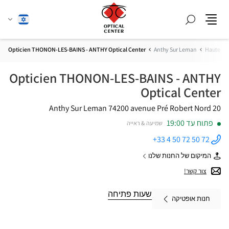
חפש
שנה
עברית
תפריט
שפה
Opticien THONON-LES-BAINS - ANTHY Optical Center
Anthy Sur Leman
Haute-Sa
Opticien THONON-LES-BAINS - ANTHY
Optical Center
74200 Anthy Sur Leman
20 avenue Pré Robert Nord
פתוח עד 19:00
שמיעה & ראייה
+33 4 50 72 50 72
התקשר
לחנות
המיקום של החנות שלנו
Opticien
של
THONON-
Opticien
צור קשר!
LES-BAINS
THONON-
- ANTHY
LES-
Optical
BAINS
שעות פתיחה
Center ב
חנות אופטיקה
-
ANTHY
Optical
Center