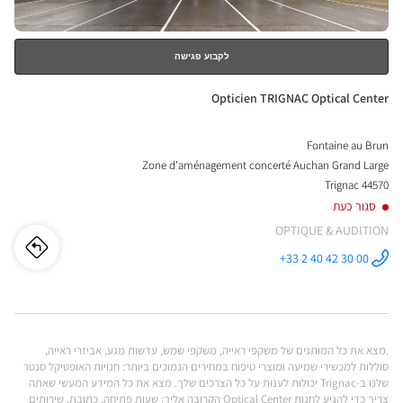
לקבוע פגישה
חנות:
Opticien TRIGNAC Optical Center
Fontaine au Brun
Zone d'aménagement concerté Auchan Grand Large
44570 Trignac
סגור כעת
OPTIQUE & AUDITION
לו"ז
לחנו
+33 2 40 42 30 00
התקשר לחנות
Opticien
cien
TRIGNAC
Optical
Center ב
GNAC
.מצא את כל המותגים של משקפי ראייה, משקפי שמש, עדשות מגע, אביזרי ראייה,
ical
סוללות למכשירי שמיעה ומוצרי טיפוח במחירים הנמוכים ביותר: חנויות האופטיקל סנטר
שלנו ב-Trignac יכולות לענות על כל הצרכים שלך. מצא את כל המידע המעשי שאתה
nter
צריך כדי להגיע לחנות Optical Center הקרובה אליך: שעות פתיחה, כתובת, שירותים