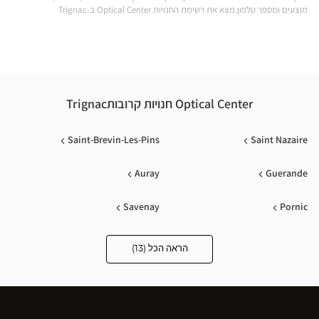
מוצעים ומספר טלפון.מצא את רשימת החנויות Optical Center ב-Trignac
Optical Center חנויות קרובותTrignac
Saint-Brevin-Les-Pins
Saint Nazaire
Auray
Guerande
Savenay
Pornic
Challans
Saint Herblain
הראה הכל (13)
Optical
Center
Opticien
Saran
Muzillac
חנויות
Orvault
Redon