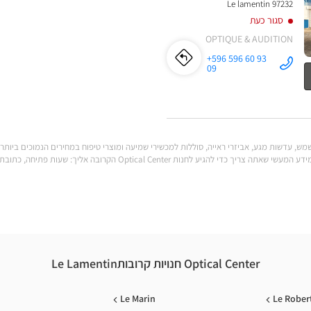
97232 Le lamentin
סגור כעת
OPTIQUE & AUDITION
+596 596 60 93
לו"ז
לחנות
התקשר לחנות
09
Opticien LE
LAMENTIN
Opticien
Optical
Center ב
LE
LAMENTIN
יכולות לענות על כל הצרכים שלך. מצא את כל המידע המעשי שאתה צריך כדי להגי
Optical
Center
Optical Center חנויות קרובותLe Lamentin
Le Marin
Le Rober