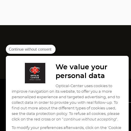
Continue without consent
We value your
personal data
Optical-Center uses cookies to
improve navigation on its website, to offer you a more
personalized experience and targeted advertising, and to
collect data in order to provide you with real follow-up. To
find out more about the different types of cookies used,
see the data protection policy. To refuse all cookies, please
עבור
עבור
עבור
עבור
עבור
click on the red cross or on "
continue without accepting
".
לעמוד
לעמוד
לעמוד
לעמוד
לעמוד
To modify your preferences afterwards, click on the 'Cookie
pinterest
instagram
youtube
tiktok
facebook