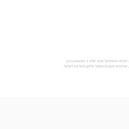
.מצא את כל המותגים של משקפי ראייה, משקפי שמש, עדשות מגע, אביזרי ראייה, סוללות למכשירי שמיעה ומוצרי טיפוח במחירים הנמוכים ביותר: חנויות האופטיקל סנטר שלנו ב-Le Lamentin
ע לחנות Optical Center הקרובה אליך: שעות פתיחה, כתובת, שירותים מוצעים ומספר טלפון.מצא את רשימת