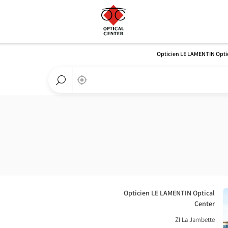
Opticien LE LAMENTIN Opti
,
בקרבתי
a
Optical
חפש
Center
חנות
חנות
Optical
Center
חנות:
Opticien LE LAMENTIN Optical
Center
ZI La Jambette