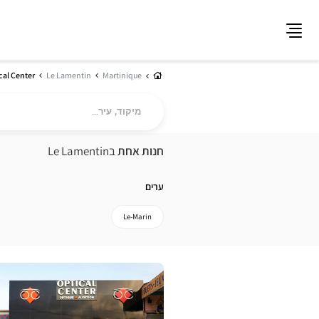
תפריט
בית
cal Center
Le Lamentin
Martinique
מיקוד,
עיר...
חנות אחת
בLe Lamentin
ערים
Le-Marin
לחץ
ENTER
למידע
נוסף