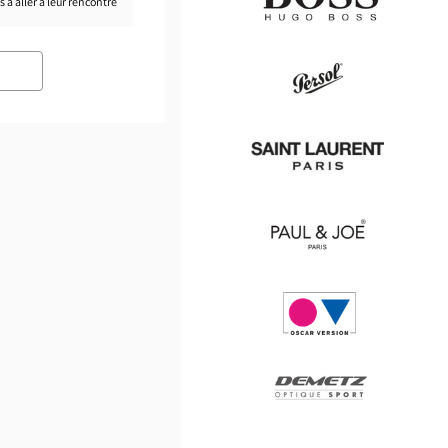
à aller à leur rencontre.
Hugo
Boss
Persol
Saint
Laurent
Paul
&
Joe
Oscar
version