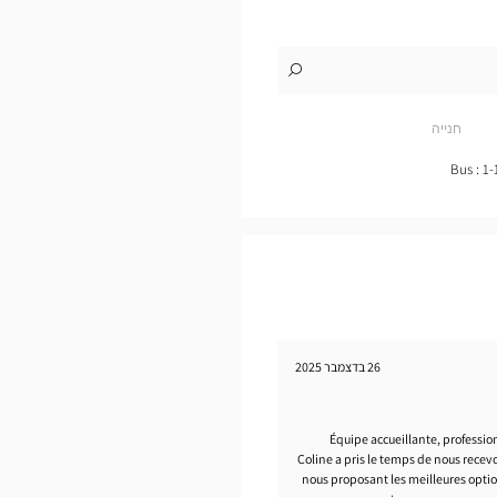
לו"ז
לחנות
Opticien
GRÉSY-
חנייה
SUR-
AIX
Optical
Bus : 1-
Center
26 בדצמבר 2025
Équipe accueillante, professio
Coline a pris le temps de nous recevo
nous proposant les meilleures opti