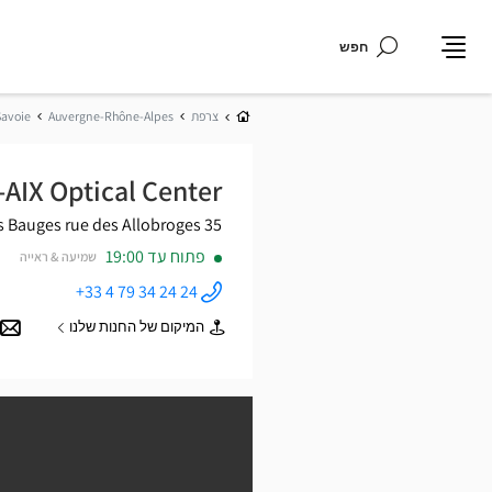
חפש
תפריט
בית
צרפת
Auvergne-Rhône-Alpes
Savoie
AIX Optical Center
es Bauges
35 rue des Allobroges
פתוח עד 19:00
שמיעה & ראייה
+33 4 79 34 24 24
התקשר
לחנות
המיקום של החנות שלנו
Opticien
של
GRÉSY-
Opticien
SUR-AIX
GRÉSY-
Optical
SUR-
Center ב
AIX
Optical
Center