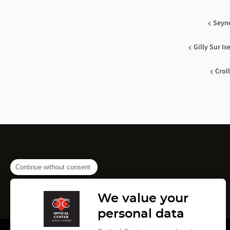
Seyn
Gilly Sur Is
Crol
Continue without consent
We value your
personal data