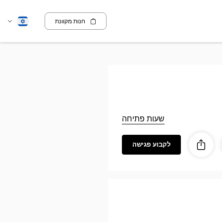
חנות מקוונת
שנה
עברית
שפה
שעות פתיחה
לקבוע פגישה
ז
ות
לַחֲלוֹק
Optic
GRÉS
SU