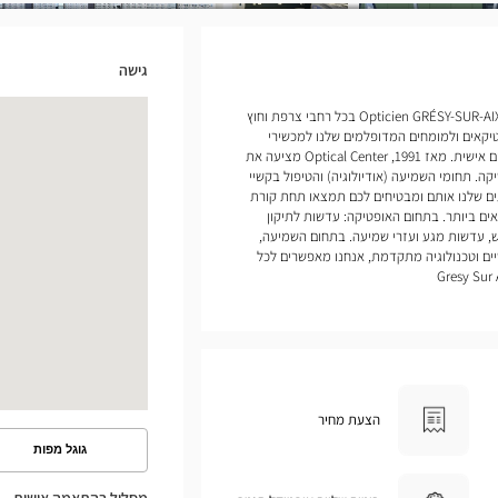
גישה
אנחנו פותחים חנויות של Opticien GRÉSY-SUR-AIX Optical Center בכל רחבי צרפת וחוץ
יקאים ולמומחים המדופלמים שלנו למכשירי
שמיעה להעניק לכם שירות ומעקב מותאמים אישית. מאז 1991, Optical Center מציעה את
ה. תחומי השמיעה (אודיולוגיה) והטיפול בקשיי
ים שלנו אותם ומבטיחים לכם תמצאו תחת קורת
ם ביותר. בתחום האופטיקה: עדשות לתיקון
, עדשות מגע ועזרי שמיעה. בתחום השמיעה,
ים וטכנולוגיה מתקדמת, אנחנו מאפשרים לכל
הצעת מחיר
גוגל מפות
ראה
את
המסלול
מסלול בהתאמה אישית