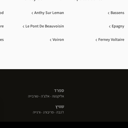
od
Anthy Sur Leman
Bassens
ere
Le Pont De Beauvoisin
Epagny
les
Voiron
Ferney Voltaire
ספרד
(פתח
(פתח
(פתח
אליקנטה
אלצ'ה
טורבייה
בחלון
בחלון
בחלון
שוויץ
חדש)
חדש)
חדש)
(פתח
(פתח
(פתח
ז'נבה
פריבורג
ורנייה
בחלון
בחלון
בחלון
חדש)
חדש)
חדש)