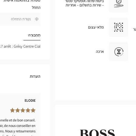
ביטוח שלווה אופטיקל סנטר
במפת
– שירות בתשלום – אחריות
התחל
גוגל
,
בקרבתי
חפש
מלאי עצום
ר
חנות
Optical
תַחְבּוּרָה
Center
17 arrêt : Grésy Centre Cial
ארכה
הערות
ELODIE
nnelle et de bon conseil.
ir, de nous conseiller en
ons. Nous y retournerons