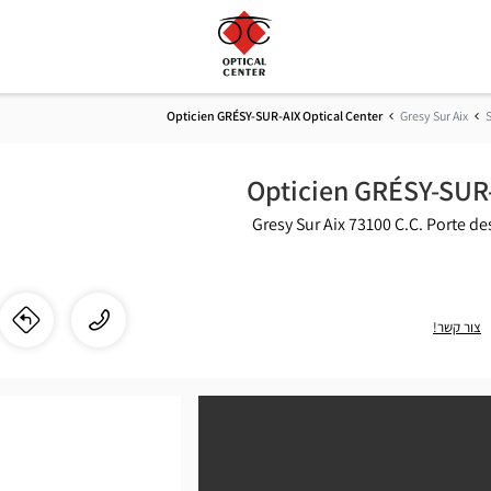
Opticien GRÉSY-SUR-AIX Optical Center
Gresy Sur Aix
Opticien GRÉSY-SUR-
73100 Gresy Sur Aix
C.C. Porte d
התקשר
שיחה
צור קשר!
לו"
לחנ
לחנות
ien
Opticien
GRÉSY-
Y-
SUR-AIX
Optical
R-
Center