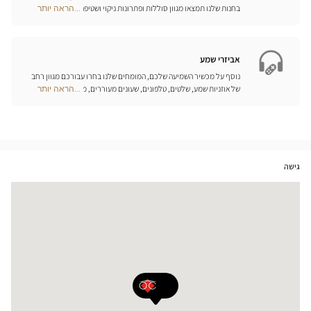
בחנות שלנו תמצאו מגוון סוללות ופתרונות ניקוי ושטיפה ייחודיים
...הראה יותר
Optical
למכשיר השמיעה שלכם.
Center
Opticien
חנויות
אביזרי שמע
נוסף על מכשיר השמיעה שלכם, המומחים שלנו בחרו עבורכם מגוון רחב
של אוזניות שמע, שלטים, טלפונים, שעונים מעוררים, מטענים ואביזרים
...הראה יותר
Optical
נוספים שכל מטרתם היא לשפר משמעותית את איכות החיים שלכם בכל
Center
יום.
Opticien
חנויות
גישה