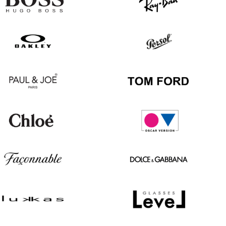
Hugo
Ray
Boss
Ban
Oakley
Persol
Paul
Tom
&
Ford
Joe
Chloé
Oscar
version
Façonnable
Dolce
&
Gabbana