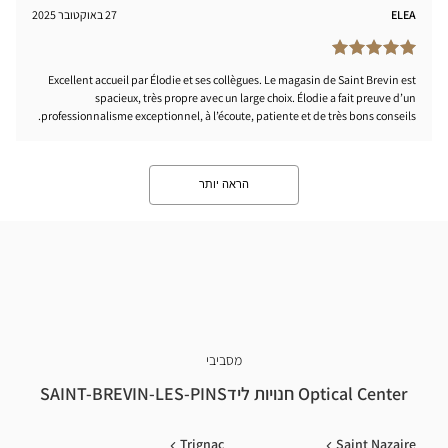
ELEA
27 באוקטובר 2025
Excellent accueil par Élodie et ses collègues. Le magasin de Saint Brevin est
spacieux, très propre avec un large choix. Élodie a fait preuve d’un
professionnalisme exceptionnel, à l’écoute, patiente et de très bons conseils.
הראה יותר
מסביבי
Optical Center חנויות לידSAINT-BREVIN-LES-PINS
Trignac
Saint Nazaire