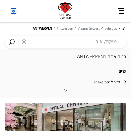
שנה
עברית
תפריט
שפה
בית
ANTWERPEN
Antwerpen
Vlaams Gewest
Belgique
מיקוד,
,
בקרבתי
a
עיר...
Optical
חפש
Center
חנות
חנות אחת
בANTWERPEN
חנות
Optical
Center
ערים
חזור ל Antwerpen
ערים
לחץ
ENTER
למידע
נוסף