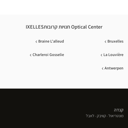
Optical Center חנויות קרובותIXELLES
Braine L'alleud
Bruxelles
Charleroi Gosselie
La Louvière
Antwerpen
קנדה
(פתח
(פתח
(פתח
מונטריאול
קוויבק
לאבל
בחלון
בחלון
בחלון
חדש)
חדש)
חדש)